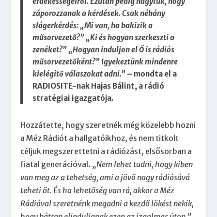
érdekességeiről. Ezután pedig hagytuk, hogy
záporozzanak a kérdések. Csak néhány
slágerkérdés: „Mi van, ha bakizik a
műsorvezető?” „Ki és hogyan szerkeszti a
zenéket?” „Hogyan induljon el Ő is rádiós
műsorvezetőként?” Igyekeztünk mindenre
kielégítő válaszokat adni.”
– mondta el a
RADIOSITE-nak Hajas Bálint, a rádió
stratégiai igazgatója.
Hozzátette, hogy szeretnék még közelebb hozni
a Méz Rádiót a hallgatóikhoz, és nem titkolt
céljuk megszerettetni a rádiózást, elsősorban a
fiatal generációval.
„Nem lehet tudni, hogy kiben
van meg az a tehetség, ami a jövő nagy rádiósává
teheti őt. És ha lehetőség van rá, akkor a Méz
Rádióval szeretnénk megadni a kezdő lökést nekik,
hogy bátran elinduljanak ezen az izgalmas úton.”