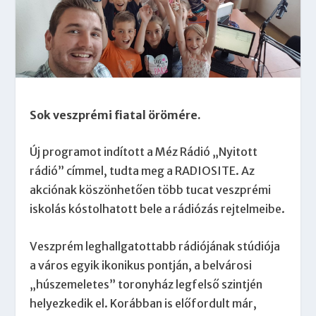
Sok veszprémi fiatal örömére.
Új programot indított a Méz Rádió „Nyitott
rádió” címmel, tudta meg a RADIOSITE. Az
akciónak köszönhetően több tucat veszprémi
iskolás kóstolhatott bele a rádiózás rejtelmeibe.
Veszprém leghallgatottabb rádiójának stúdiója
a város egyik ikonikus pontján, a belvárosi
„húszemeletes” toronyház legfelső szintjén
helyezkedik el. Korábban is előfordult már,