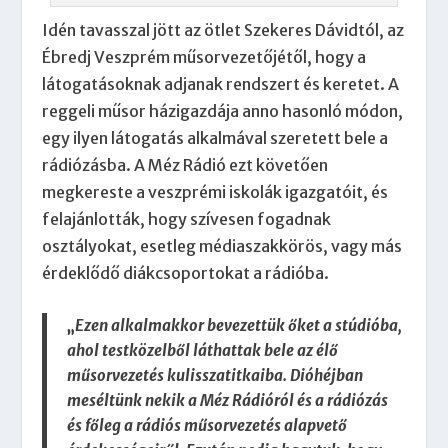
Idén tavasszal jött az ötlet Szekeres Dávidtól, az
Ébredj Veszprém műsorvezetőjétől, hogy a
látogatásoknak adjanak rendszert és keretet. A
reggeli műsor házigazdája anno hasonló módon,
egy ilyen látogatás alkalmával szeretett bele a
rádiózásba. A Méz Rádió ezt követően
megkereste a veszprémi iskolák igazgatóit, és
felajánlották, hogy szívesen fogadnak
osztályokat, esetleg médiaszakkörös, vagy más
érdeklődő diákcsoportokat a rádióba.
„
Ezen alkalmakkor bevezettük őket a stúdióba,
ahol testközelből láthattak bele az élő
műsorvezetés kulisszatitkaiba. Dióhéjban
meséltünk nekik a Méz Rádióról és a rádiózás
és főleg a rádiós műsorvezetés alapvető