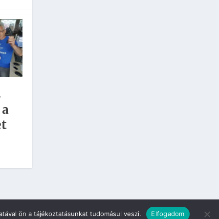
s
 a
et
tával ön a tájékoztatásunkat tudomásul veszi.
Elfogadom
Szerzői jogok
Fórum
Kapcsolat
Sütik
Partnereink