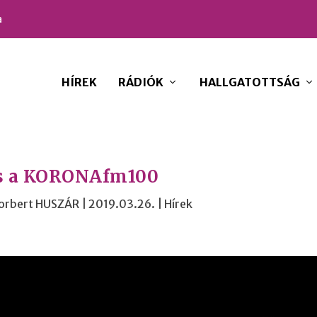
a
HÍREK
RÁDIÓK
HALLGATOTTSÁG
s a KORONAfm100
Norbert HUSZÁR
|
2019.03.26.
|
Hírek