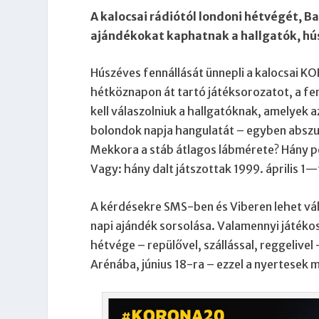
A kalocsai rádiótól londoni hétvégét, B
ajándékokat kaphatnak a hallgatók, hú
Húszéves fennállását ünnepli a kalocsai KO
hétköznapon át tartó játéksorozatot, a f
kell válaszolniuk a hallgatóknak, amelyek 
bolondok napja hangulatát – egyben abszu
Mekkora a stáb átlagos lábmérete? Hány p
Vagy: hány dalt játszottak 1999. április 1—t
A kérdésekre SMS-ben és Viberen lehet vála
napi ajándék sorsolása. Valamennyi játékos
hétvége – repülővel, szállással, reggelivel 
Arénába, június 18-ra – ezzel a nyertesek 