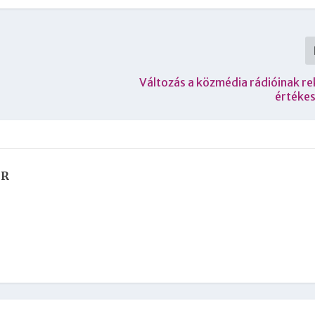
Változás a közmédia rádióinak r
értéke
ÁR