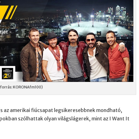
(forrás: KORONAfm100)
 az amerikai fiúcsapat legsikeresebbnek mondható,
pokban szólhattak olyan világslágerek, mint az I Want It