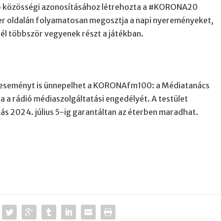
 közösségi azonosításához létrehozta a #KORONA20
er oldalán folyamatosan megosztja a napi nyereményeket,
inél többször vegyenek részt a játékban.
ős eseményt is ünnepelhet a KORONAfm100: a Médiatanács
 a rádió médiaszolgáltatási engedélyét. A testület
ás 2024. július 5-ig garantáltan az éterben maradhat.