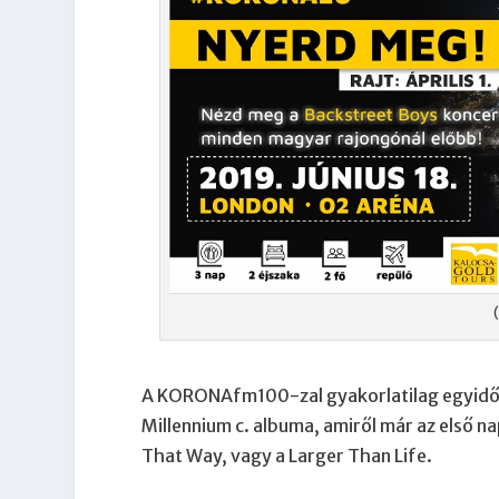
A KORONAfm100-zal gyakorlatilag egyidős
Millennium c. albuma, amiről már az első na
That Way, vagy a Larger Than Life.