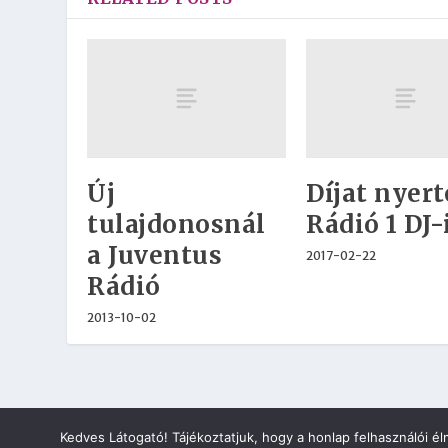
Új
Díjat nyert
tulajdonosnál
Rádió 1 DJ-
a Juventus
2017-02-22
Rádió
2013-10-02
Kedves Látogató! Tájékoztatjuk, hogy a honlap felhasználói 
2018 © Minden jog fenntartva. | 42NET MARVIN CLOUD