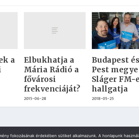
ek a
Elbukhatja a
Budapest é
i
Mária Rádió a
Pest megye
fővárosi
Sláger FM-
frekvenciáját?
hallgatja
2015-06-28
2018-05-25
élmény fokozásának érdekében sütiket alkalmazunk. A honlapunk használa
 KFT.
Adatvédelmi tájékoztató
Impresszum