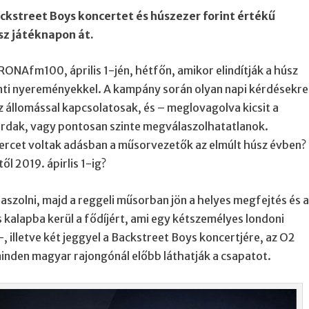
ackstreet Boys koncertet és húszezer forint értékű
sz játéknapon át.
RONAfm100, április 1-jén, hétfőn, amikor elindítják a húsz
enti nyereményekkel. A kampány során olyan napi kérdésekre
az állomással kapcsolatosak, és – meglovagolva kicsit a
rdak, vagy pontosan szinte megválaszolhatatlanok.
ercet voltak adásban a műsorvezetők az elmúlt húsz évben?
ől 2019. ápirlis 1-ig?
szolni, majd a reggeli műsorban jön a helyes megfejtés és 
 kalapba kerül a fődíjért, ami egy kétszemélyes londoni
–, illetve két jeggyel a Backstreet Boys koncertjére, az O2
minden magyar rajongónál előbb láthatják a csapatot.