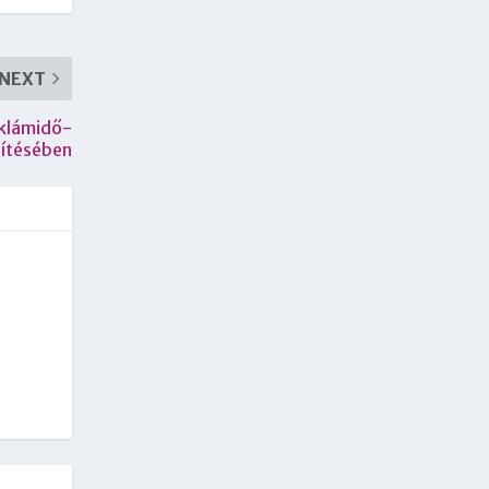
NEXT
eklámidő-
sítésében