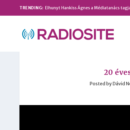
TRENDING:
Elhunyt Hankiss Ágnes a Médiatanács tagj
20 éve
Posted by
Dávid 