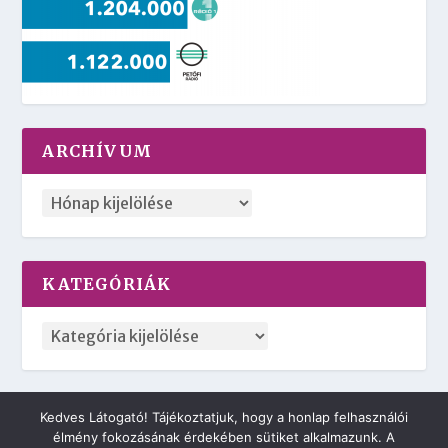
ARCHÍVUM
KATEGÓRIÁK
Kedves Látogató! Tájékoztatjuk, hogy a honlap felhasználói
2018 © Minden jog fenntartva. | 42NET MARVIN CLOUD
élmény fokozásának érdekében sütiket alkalmazunk. A