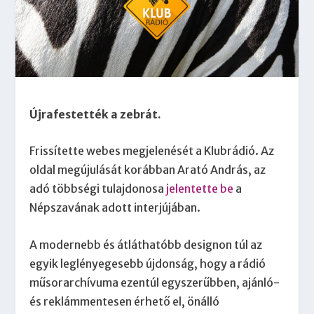
Újrafestették a zebrát.
Frissítette webes megjelenését a Klubrádió. Az
oldal megújulását korábban Arató András, az
adó többségi tulajdonosa
jelentette be
a
Népszavának adott interjújában.
A modernebb és átláthatóbb designon túl az
egyik leglényegesebb újdonság, hogy a rádió
műsorarchívuma ezentúl egyszerűbben, ajánló-
és reklámmentesen érhető el, önálló