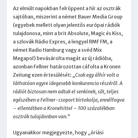
Az elmúlt napokban felröppent a hír az osztrák
sajtóban, miszerint a német Bauer Media Group
(egyebek mellett olyan jelentős európai rádiók
tulajdonosa, mint a brit Absolute, Magic és Kiss,
a szlovák Rádio Expres, a lengyel RMF FM, a
német Radio Hamburg vagy a svéd Mix
Megapol) bevásárolta magát az új rádióba,
azonban Fellner határozottan cáfolta a Kronen
Zeitung ezen értesülését:
„Csak egy álhír volt a
láthatóan egyre idegesebb konkurencia részéről. A
rádiót biztosan nem adtuk el senkinek, sőt, teljes
egészében a Fellner-csoport birtokolja, ennélfogva
– ellentétben a Kronehittel – 100 százalékban
osztrák tulajdonban van.”
Ugyanakkor megjegyezte, hogy „óriási