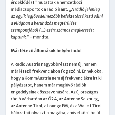
érdeklődést” mutattak a nemzetközi
médiacsoportok a rádió iránt.
„A rádió jelenleg
az egyik legjövedelmezőbb befektetéssé kezd válni
a világban a beruházás megtérülése
szempontjából (…) ezért számos megkeresést
kaptunk.”
– mondta.
Már létező állomások helyén indul
A Radio Austria nagyobbrészt nem új, hanem
már létező frekvenciákon fog szólni. Ennek oka,
hogy a KommAustria nem új frekvenciákra írt ki
pályázatot, hanem már meglévő rádiók
engedélyeinek összevonására. Az új országos
rádió várhatóan az Ö24, az Antenne Salzburg,
az Antenne Tirol, a Lounge FM, és a Welle 1 Tirol
hálózatait olvasztja magába, amivel körülbelül