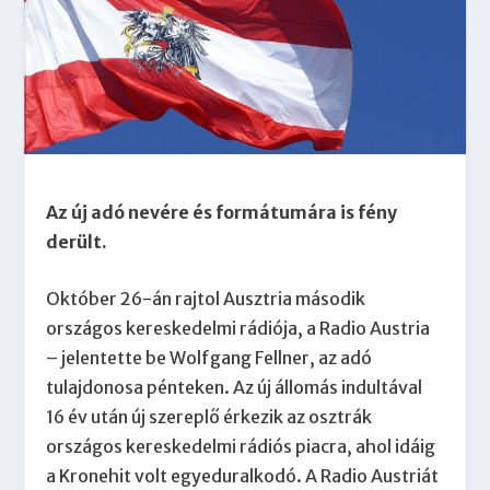
Az új adó nevére és formátumára is fény
derült.
Október 26-án rajtol Ausztria második
országos kereskedelmi rádiója, a Radio Austria
– jelentette be Wolfgang Fellner, az adó
tulajdonosa pénteken. Az új állomás indultával
16 év után új szereplő érkezik az osztrák
országos kereskedelmi rádiós piacra, ahol idáig
a Kronehit volt egyeduralkodó. A Radio Austriát