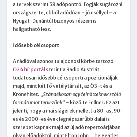
a tervek szerint 58 adópontról fogják sugározni
országszerte, ebből adódóan – jó eséllyel – a
Nyugat-Dunántúl bizonyos részein is
hallgatható lesz.
Idősebb célcsoport
A rádióval azonos tulajdonosi körbe tartozó
Ö24 hírportál
szerint a Radio Austriát
tudatosan idősebb célcsoportra pozicionálják
majd, mint két fő vetélytársát, az Ö3-t és a
Kronehitet.
„Szándékosan egy felnőtteknek szóló
formátumot tervezünk”
– közölte Fellner. Ez azt
jelenti, hogy a mai slágerek mellett a 80-as, 90-
es és 2000-es évek legnépszerűbb dalai is
szerepet kapnak majd az új adó repertoárjában
olyan előadóktól, mint Elton John, The Beatles,