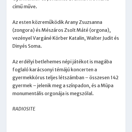
című műve.
Az esten közreműködik Arany Zsuzsanna
(zongora) és Mészáros Zsolt Máté (orgona),
vezényel Vargáné Körber Katalin, Walter Judit és
Dinyés Soma.
Az erdélyi betlehemes népi játékot is magába
foglaló karácsonyi témájú koncerten a
gyermekkórus teljes létszámban – összesen 142
gyermek – jelenik meg a színpadon, és a Müpa
monumentális orgonája is megszólal.
RADIOSITE