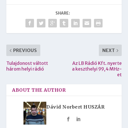
SHARE:
PREVIOUS
NEXT
Tulajdonost váltott
Az LB Rádió Kft. nyerte
három helyi rádió
a keszthelyi 99,4 MHz-
et
ABOUT THE AUTHOR
Dávid Norbert HUSZÁR