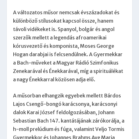
A változatos műsor nemcsak évszázadokat és
különböző stílusokat kapcsol össze, hanem
távoli vidékeket is. Spanyol, bolgár és angol
szerzők mellett a legendás afroamerikai
kórusvezető és komponista, Moses George
Hogan darabjai is felcsendülnek. A Gyermekkar
a Bach-műveket a Magyar Rádió Szimfonikus
Zenekarával és Énekkarával, míg a spirituálékat
a nagy Énekkarral közösen adja elő.
A műsorban elhangzik egyebek mellett Bárdos
Lajos Csengő-bongó karácsonya, karácsonyi
dalok Karai József feldolgozásában, Johann
Sebastian Bach 147. kantátájának zárókorálja, a
h-moll prelúdium és fúga, valamint Veljo Tormis
Gyermekkor és Johannes Brahms Ave Maria