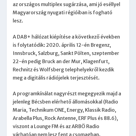
az országos multiplex sugárzása, ami jó eséllyel
Magyarország nyugati régióiban is fogható
lesz.
A DAB+ hálózat kiépítése a következő években
is folytatódik: 2020. április 12-én Bregenz,
Innsbruck, Salzburg, Sankt Pölten, szeptember
22-én pedig Bruck an der Mur, Klagenfurt,
Rechnitz és Wolfsberg telephelyekről kezdik
meg a digitális rádiójelek terjesztését.
A programkínálat nagyrészt megegyezik majd a
jelenleg Bécsben elérhető állomásokkal (Radio
Maria, Tech­nikum ONE, Energy, Klassik Radio,
Arabella Plus, Rock Antenne, ERF Plus és 88.6),
viszont a Lounge FM és az ARBÖ Radio
várhatóan nem lesz fent a csomagban.