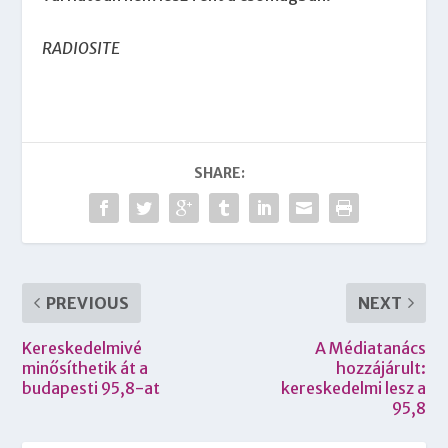
RADIOSITE
SHARE:
PREVIOUS
NEXT
Kereskedelmivé
A Médiatanács
minősíthetik át a
hozzájárult:
budapesti 95,8-at
kereskedelmi lesz a
95,8