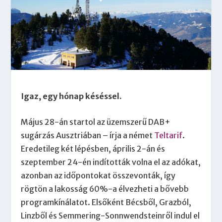
Igaz, egy hónap késéssel.
Május 28-án startol az üzemszerű DAB+
sugárzás Ausztriában – írja a német
Teltarif
.
Eredetileg két lépésben, április 2-án és
szeptember 24-én indították volna el az adókat,
azonban az időpontokat összevonták, így
rögtön a lakosság 60%-a élvezheti a bővebb
programkínálatot. Elsőként Bécsből, Grazból,
Linzből és Semmering-Sonnwendsteinről indul el