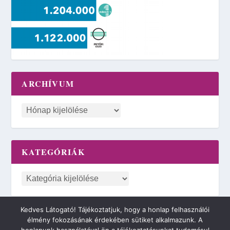
ARCHÍVUM
KATEGÓRIÁK
Kedves Látogató! Tájékoztatjuk, hogy a honlap felhasználói
élmény fokozásának érdekében sütiket alkalmazunk. A
2018 © Minden jog fenntartva. | 42NET MARVIN CLOUD KFT.