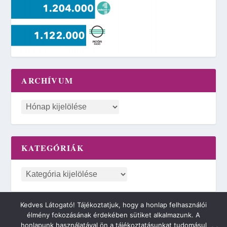
ARCHÍVUM
KATEGÓRIÁK
Kedves Látogató! Tájékoztatjuk, hogy a honlap felhasználói
élmény fokozásának érdekében sütiket alkalmazunk. A
2018 © Minden jog fenntartva. | 42NET MARVIN CLOUD KFT.
honlapunk használatával ön a tájékoztatásunkat tudomásul