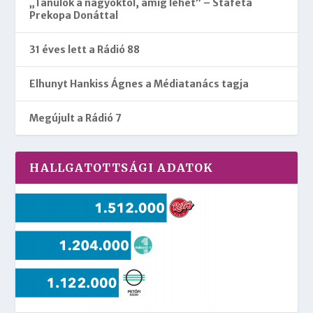
„Tanulok a nagyoktól, amíg lehet” – Staféta
Prekopa Donáttal
31 éves lett a Rádió 88
Elhunyt Hankiss Ágnes a Médiatanács tagja
Megújult a Rádió 7
HALLGATOTTSÁGI ADATOK