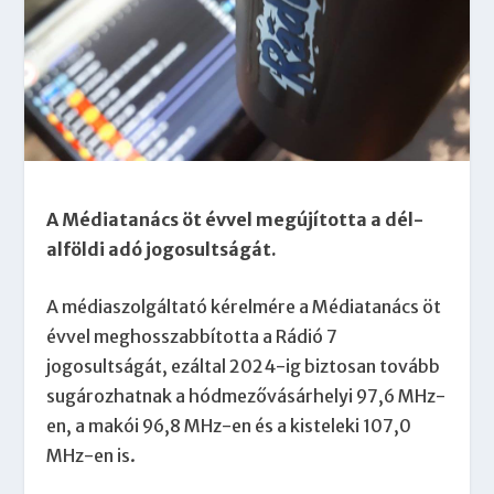
A Médiatanács öt évvel megújította a dél-
alföldi adó jogosultságát.
A médiaszolgáltató kérelmére a Médiatanács öt
évvel meghosszabbította a Rádió 7
jogosultságát, ezáltal 2024-ig biztosan tovább
sugározhatnak a hódmezővásárhelyi 97,6 MHz-
en, a makói 96,8 MHz-en és a kisteleki 107,0
MHz-en is.